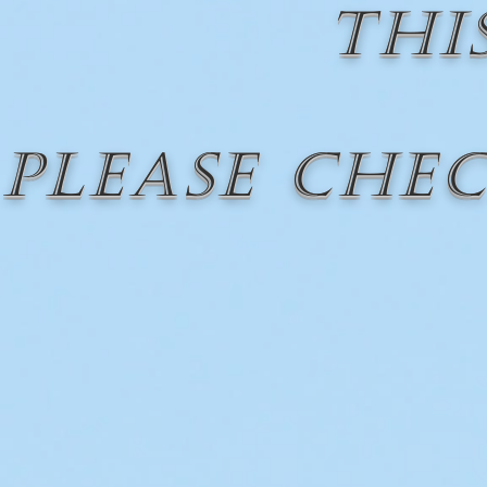
thi
Please che