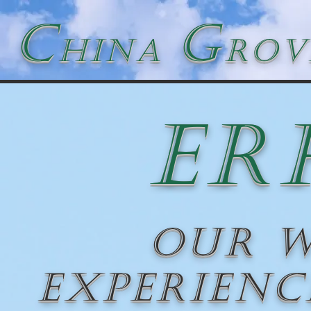
C
G
hina
rov
ER
Our w
experienc